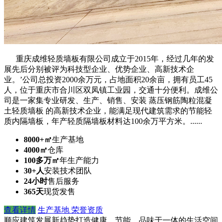
重庆成维轻质墙板有限公司成立于2015年，经过几年的发
展先后分别被评为科技型企业、优势企业、高新技术企
业。’公司总投资2000余万元，占地面积20余亩，拥有员工45
人，位于重庆市合川区双凤镇工业园，交通十分便利。成维公
司是一家集专业研发、生产、销售、安装 蒸压钢筋陶粒混凝
土轻质墙板 的高新技术企业，能满足现代建筑需求的节能轻
质内隔墙板，年产轻质隔墙板材料达100余万平方米。......
8000+㎡
生产基地
4000㎡
仓库
100多万㎡
年生产能力
30+人
安装技术团队
24小时
售后服务
365天
现货发售
查看详情
生产基地
荣誉资质
顺应建筑发展新趋势
打造健康，节能、品味于一体的生活空间